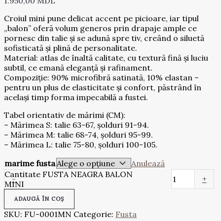
1.950,00
MDL
Croiul mini pune delicat accent pe picioare, iar tipul
„balon” oferă volum generos prin drapaje ample ce
pornesc din talie și se adună spre tiv, creând o siluetă
sofisticată și plină de personalitate.
Material: atlas de înaltă calitate, cu textură fină și luciu
subtil, ce emană eleganță și rafinament.
Compoziție: 90% microfibră satinată, 10% elastan –
pentru un plus de elasticitate și confort, păstrând în
același timp forma impecabilă a fustei.
Tabel orientativ de mărimi (CM):
– Mărimea S: talie 63-67, șolduri 91-94.
– Mărimea M: talie 68-74, șolduri 95-99.
– Mărimea L: talie 75-80, șolduri 100-105.
marime fusta
Anulează
Cantitate FUSTA NEAGRA BALON
-
+
MINI
ADAUGĂ ÎN COȘ
SKU:
FU-0001MN
Categorie:
Fusta