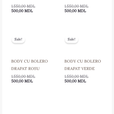
1.550,00
MDL
1.550,00
MDL
500,00
MDL
500,00
MDL
Prețul
Prețul
Prețul
Prețul
curent
inițial
curent
inițial
Sale!
Sale!
este:
a
este:
a
500,00 MDL.
fost:
500,00 MDL.
fost:
1.550,00 MDL.
1.550,00 MDL.
BODY CU BOLERO
BODY CU BOLERO
DRAPAT ROSU
DRAPAT VERDE
1.550,00
MDL
1.550,00
MDL
500,00
MDL
500,00
MDL