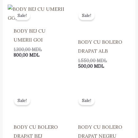
Prețul
Prețul
Prețul
Prețul
curent
inițial
curent
inițial
Sale!
Sale!
este:
a
este:
a
800,00 MDL.
fost:
500,00 MDL.
fost:
1.300,00 MDL.
1.550,00 MDL.
BODY BEJ CU
UMERII GOI
BODY CU BOLERO
1.300,00
MDL
DRAPAT ALB
800,00
MDL
1.550,00
MDL
500,00
MDL
Prețul
Prețul
Prețul
Prețul
curent
inițial
curent
inițial
Sale!
Sale!
este:
a
este:
a
500,00 MDL.
fost:
500,00 MDL.
fost:
1.550,00 MDL.
1.550,00 MDL.
BODY CU BOLERO
BODY CU BOLERO
DRAPAT BEJ
DRAPAT NEGRU