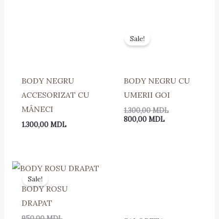
Prețul
Prețul
curent
inițial
Sale!
este:
a
800,00 MDL.
fost:
1.300,00 MDL.
BODY NEGRU
BODY NEGRU CU
ACCESORIZAT CU
UMERII GOI
MÂNECI
1.300,00
MDL
800,00
MDL
1.300,00
MDL
Prețul
Prețul
inițial
curent
Sale!
a
este:
BODY ROSU
fost:
500,00 MDL.
950,00 MDL.
DRAPAT
950,00
MDL