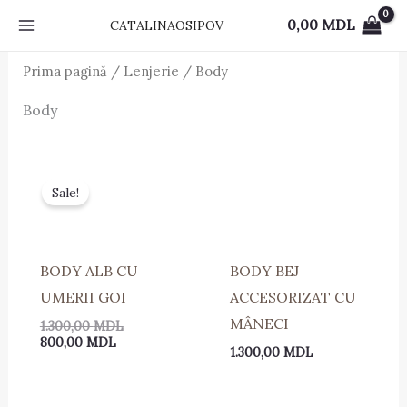
Skip
0,00
MDL
CATALINAOSIPOV
to
content
Prima pagină
/
Lenjerie
/ Body
Body
Prețul
Prețul
curent
inițial
Sale!
este:
a
800,00 MDL.
fost:
1.300,00 MDL.
BODY ALB CU
BODY BEJ
UMERII GOI
ACCESORIZAT CU
MÂNECI
1.300,00
MDL
800,00
MDL
1.300,00
MDL