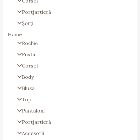
Corset
Portjartieră
Șorți
Haine
Rochie
Fusta
Corset
Body
Bluza
Top
Pantaloni
Portjartieră
Accesorii