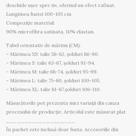
deschide ușor spre tiv, oferind un efect rafinat.
Lungimea fustei 100-105 cm
Compoziție material:
90% microfibra satinata, 10% elastan.
Tabel orientativ de mărimi (CM):
– Mărimea XS: talie 58-62, șolduri 86-90.
– Mărimea S: talie 63-67, șolduri 91-94.
– Mărimea M: talie 68-74, șolduri 95-99.
– Mărimea L: talie 75-80, șolduri 100-105.
– Mărimea XL: talie 81-87,șolduri 106-110.
Măsurătorile pot prezenta mici variații din cauza
procesului de producție. Articolul este măsurat plat
___________________
În pachet este inclusă doar fusta. Accesoriile din