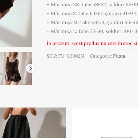
– Mărimea XS: talie 58-62, șolduri 86-9
– Mărimea S: talie 63-67, șolduri 91-94.
– Mărimea M: talie 68-74, șolduri 95-99
– Mărimea L: talie 75-80, șolduri 100-1
În prezent, acest produs nu este în stoc și 
SKU:
FU-00002N
Categorie:
Fusta