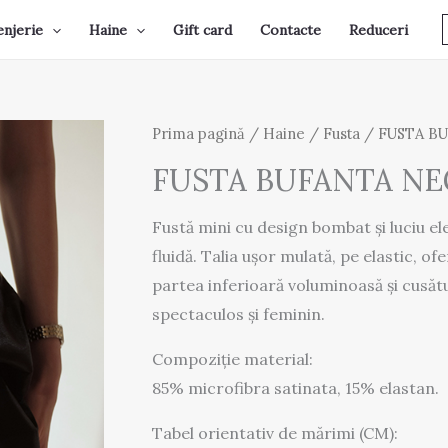
enjerie
Haine
Gift card
Contacte
Reduceri
Prima pagină
/
Haine
/
Fusta
/ FUSTA B
FUSTA BUFANTA N
Fustă mini cu design bombat și luciu ele
fluidă. Talia ușor mulată, pe elastic, of
partea inferioară voluminoasă și cusătu
spectaculos și feminin.
Compoziție material:
85% microfibra satinata, 15% elastan.
Tabel orientativ de mărimi (CM):