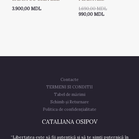
3.900,00
MDL
1.690,00
MDL
990,00
MDL
Contacte
TERMENI SI CONDITII
Tabel de mărimi
Schimb și Returnare
Politica de confidențialitate
CATALIANA OSIPOV
“Libertatea este să fii autentică și să te simți puternică în