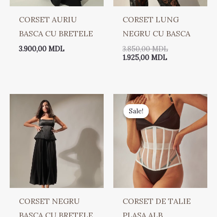
CORSET AURIU
CORSET LUNG
BASCA CU BRETELE
NEGRU CU BASCA
3.900,00
MDL
3.850,00
MDL
1.925,00
MDL
Prețul
Prețul
curent
inițial
Sale!
Sale!
este:
a
990,00 MDL.
fost:
1.690,00 MDL.
CORSET NEGRU
CORSET DE TALIE
BASCA CU BRETELE
PLASA ALB