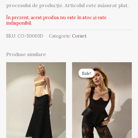
procesului de producție. Articolul este măsurat plat.
În prezent, acest produs nu este în stoc și este
indisponibil.
SKU:
CO-50003D
Categorie:
Corset
Produse similare
Prețul
Prețul
curent
inițial
Sale!
Sale!
este:
a
1.925,00 MDL.
fost:
3.850,00 MDL.