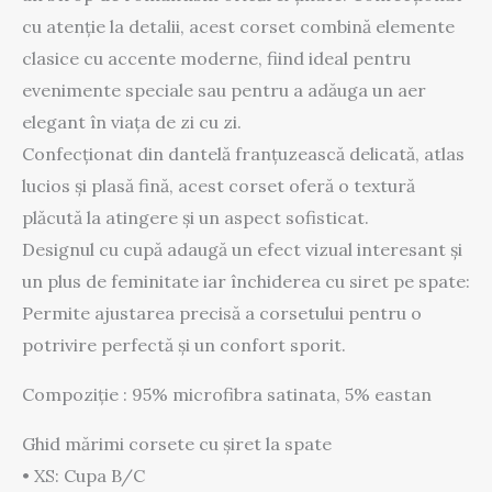
cu atenție la detalii, acest corset combină elemente
clasice cu accente moderne, fiind ideal pentru
evenimente speciale sau pentru a adăuga un aer
elegant în viața de zi cu zi.
Confecționat din dantelă franțuzească delicată, atlas
lucios și plasă fină, acest corset oferă o textură
plăcută la atingere și un aspect sofisticat.
Designul cu cupă adaugă un efect vizual interesant și
un plus de feminitate iar închiderea cu siret pe spate:
Permite ajustarea precisă a corsetului pentru o
potrivire perfectă și un confort sporit.
Compoziție : 95% microfibra satinata, 5% eastan
Ghid mărimi corsete cu șiret la spate
• XS: Cupa B/C