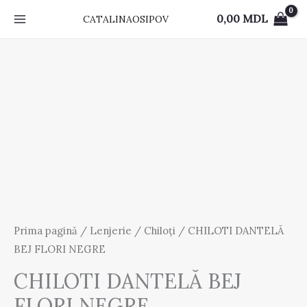
Skip
0,00
MDL
CATALINAOSIPOV
to
content
Prima pagină
/
Lenjerie
/
Chiloți
/ CHILOTI DANTELĂ
BEJ FLORI NEGRE
CHILOTI DANTELĂ BEJ
FLORI NEGRE