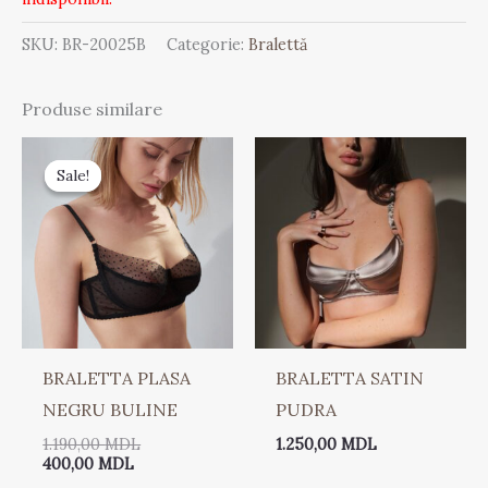
SKU:
BR-20025B
Categorie:
Bralettă
Produse similare
Prețul
Prețul
curent
inițial
Sale!
Sale!
este:
a
400,00 MDL.
fost:
1.190,00 MDL.
BRALETTA PLASA
BRALETTA SATIN
NEGRU BULINE
PUDRA
1.190,00
MDL
1.250,00
MDL
400,00
MDL