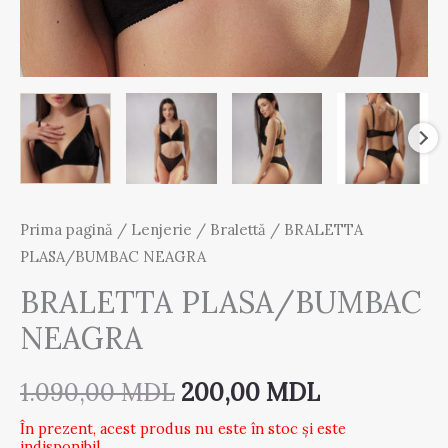
Prima pagină
/
Lenjerie
/
Bralettă
/ BRALETTA
PLASA/BUMBAC NEAGRA
BRALETTA PLASA/BUMBAC
NEAGRA
1.090,00
MDL
200,00
MDL
În prezent, acest produs nu este în stoc și este
indisponibil.